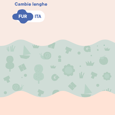
Cambie lenghe
FUR
FUR
ITA
ITA