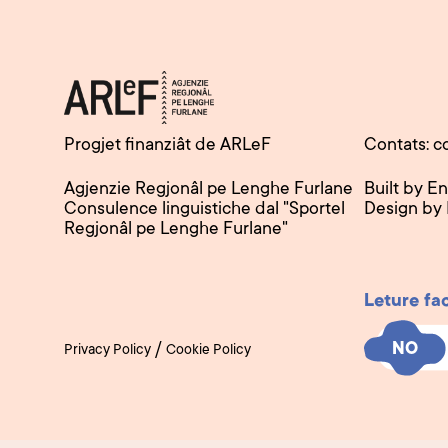
Progjet finanziât de ARLeF
Contats: c
Agjenzie Regjonâl pe Lenghe Furlane
Built by E
Consulence linguistiche dal "Sportel
Design by
Regjonâl pe Lenghe Furlane"
Leture fa
NO
NO
/
Privacy Policy
Cookie Policy