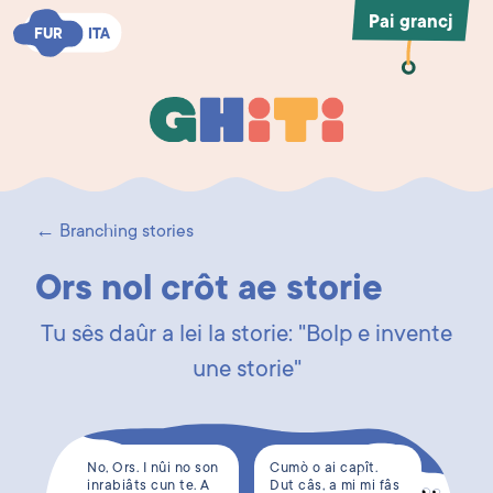
Pai grancj
FUR
FUR
ITA
ITA
Ghiti
Ghiti
← Branching stories
Ors nol crôt ae storie
Tu sês daûr a lei la storie: "Bolp e invente
une storie"
No, Ors. I nûi no son
Cumò o ai capît.
inrabiâts cun te. A
Dut câs, a mi mi fâs