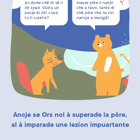
àn dome chê di vê il
masse pôre il rumôr
lôr spazi. Vûstu un
che a fasin, tante di
pocje di mîl, cussì
chê pôre che no rivi
tu ti cuietis?
nancje a mangjâ!
Ancje se Ors nol à superade la pôre,
al à imparade une lezion impuartante