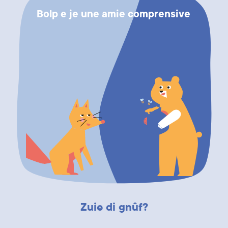
Bolp e je une amie comprensive
Zuie di gnûf?