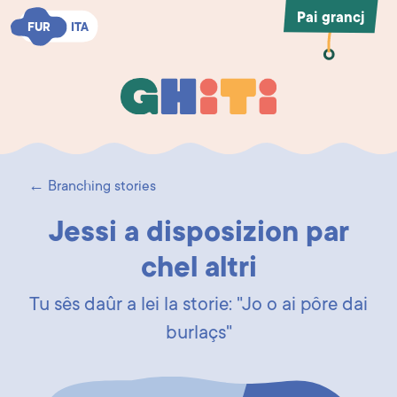
Pai grancj
FUR
FUR
ITA
ITA
Ghiti
Ghiti
← Branching stories
Jessi a disposizion par
chel altri
Tu sês daûr a lei la storie: "Jo o ai pôre dai
burlaçs"