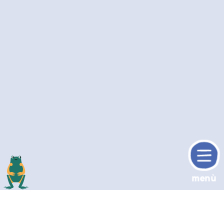
menù
torne sù