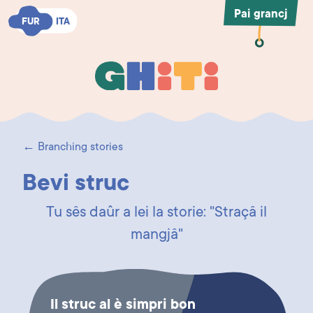
Pai grancj
FUR
FUR
ITA
ITA
Ghiti
Ghiti
← Branching stories
Bevi struc
Tu sês daûr a lei la storie: "Straçâ il
mangjâ"
Il struc al è simpri bon