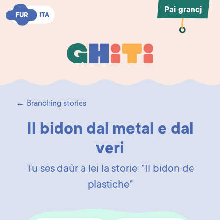
Pai grancj
FUR
FUR
ITA
ITA
Ghiti
Ghiti
← Branching stories
Il bidon dal metal e dal
veri
Tu sês daûr a lei la storie: "Il bidon de
plastiche"