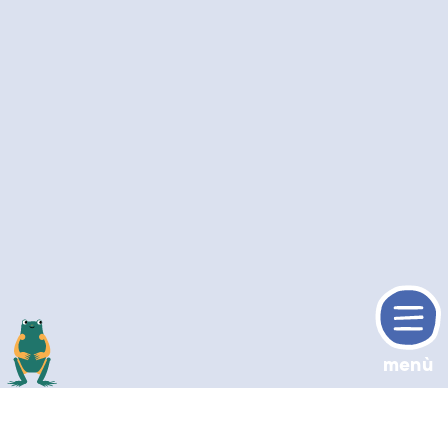
menù
torne sù