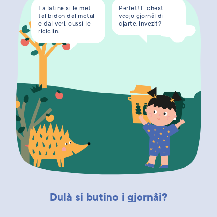
La latine si le met
Perfet! E chest
tal bidon dal metal
vecjo gjornâl di
e dal veri, cussì le
cjarte, invezit?
riciclin.
Dulà si butino i gjornâi?