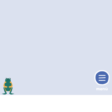
menù
torne sù