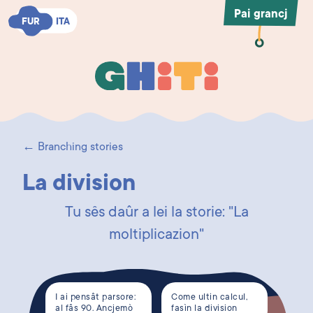
Pai grancj
FUR
FUR
ITA
ITA
Ghiti
Ghiti
← Branching stories
La division
Tu sês daûr a lei la storie: "La
moltiplicazion"
I ai pensât parsore:
Come ultin calcul,
al fâs 90. Ancjemò
fasìn la division