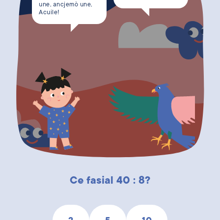
une, ancjemò une,
Acuile!
Ce fasial 40 : 8?