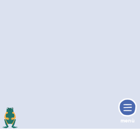
menù
torne sù