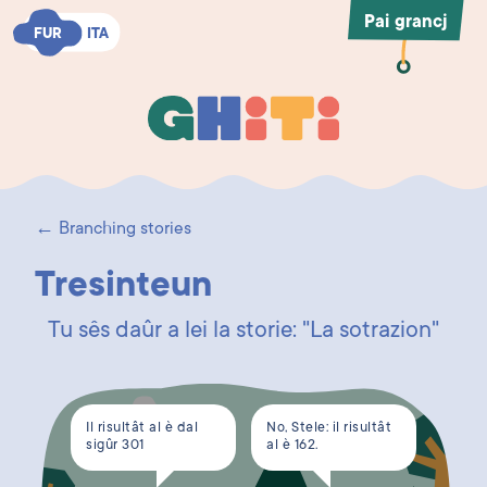
Pai grancj
FUR
FUR
ITA
ITA
Ghiti
Ghiti
← Branching stories
Tresinteun
Tu sês daûr a lei la storie: "La sotrazion"
Il risultât al è dal
No, Stele: il risultât
sigûr 301
al è 162.