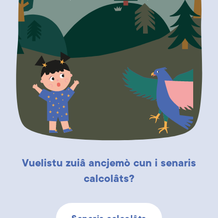
Vuelistu zuiâ ancjemò cun i senaris
calcolâts?