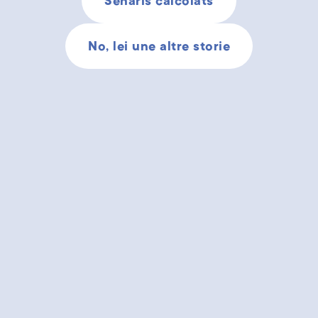
Senaris calcolâts
No, lei une altre storie