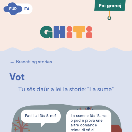
Pai grancj
FUR
FUR
ITA
ITA
Ghiti
Ghiti
← Branching stories
Vot
Tu sês daûr a lei la storie: "La sume"
Facil: al fâs 8, no?
La sume e fâs 18, ma
o podìn provâ une
altre domande
prime di vê di