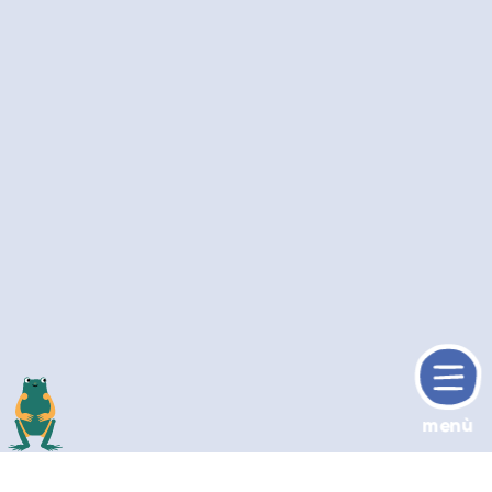
menù
torne sù