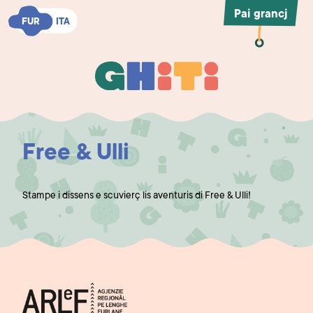
Pai grancj
FUR
FUR
ITA
ITA
Ghiti
Ghiti
Free & Ulli
Stampe i dissens e scuvierç lis aventuris di Free & Ulli!