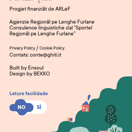
Progjet finanziât de ARLeF
Agjenzie Regjonâl pe Lenghe Furlane
Consulence linguistiche dal "Sportel
Regjonâl pe Lenghe Furlane"
/
Privacy Policy
Cookie Policy
Contats: conte@ghiti.it
Built by Ensoul
Design by BEKKO
Leture facilidade
SÌ
SÌ
NO
NO