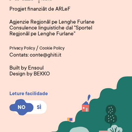
Progjet finanziât de ARLeF
Agjenzie Regjonâl pe Lenghe Furlane
Consulence linguistiche dal "Sportel
Regjonâl pe Lenghe Furlane"
/
Privacy Policy
Cookie Policy
Contats: conte@ghiti.it
Built by Ensoul
Design by BEKKO
Leture facilidade
SÌ
SÌ
NO
NO