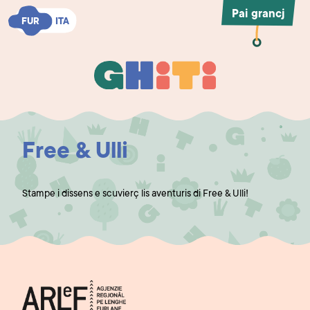
Pai grancj
FUR
FUR
ITA
ITA
Ghiti
Ghiti
Free & Ulli
Stampe i dissens e scuvierç lis aventuris di Free & Ulli!