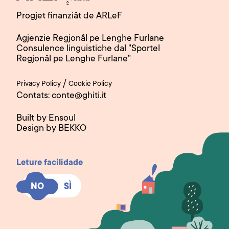
Progjet finanziât de ARLeF
Agjenzie Regjonâl pe Lenghe Furlane
Consulence linguistiche dal "Sportel
Regjonâl pe Lenghe Furlane"
/
Privacy Policy
Cookie Policy
Contats: conte@ghiti.it
Built by Ensoul
Design by BEKKO
Leture facilidade
SÌ
SÌ
NO
NO