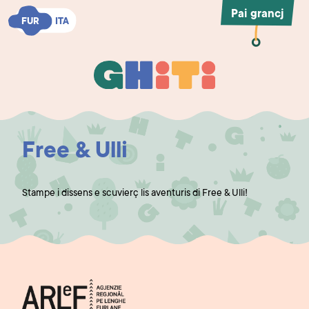
Pai grancj
FUR
FUR
ITA
ITA
Ghiti
Ghiti
Free & Ulli
Stampe i dissens e scuvierç lis aventuris di Free & Ulli!