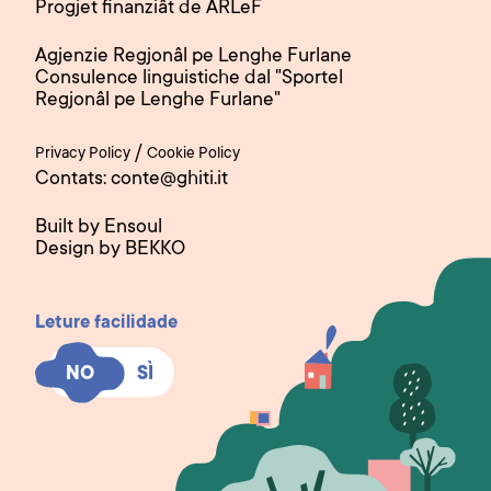
Progjet finanziât de ARLeF
Agjenzie Regjonâl pe Lenghe Furlane
Consulence linguistiche dal "Sportel
Regjonâl pe Lenghe Furlane"
/
Privacy Policy
Cookie Policy
Contats: conte@ghiti.it
Built by Ensoul
Design by BEKKO
Leture facilidade
SÌ
SÌ
NO
NO