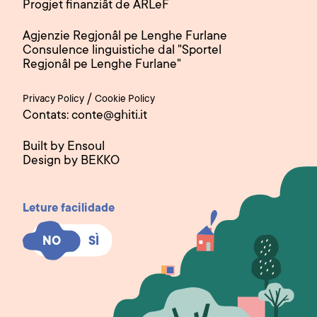
Progjet finanziât de ARLeF
Agjenzie Regjonâl pe Lenghe Furlane
Consulence linguistiche dal "Sportel
Regjonâl pe Lenghe Furlane"
/
Privacy Policy
Cookie Policy
Contats: conte@ghiti.it
Built by Ensoul
Design by BEKKO
Leture facilidade
SÌ
SÌ
NO
NO