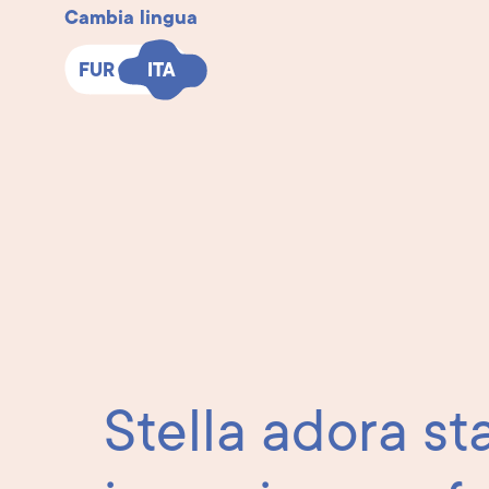
Cambia lingua
FUR
FUR
ITA
ITA
Stella adora st