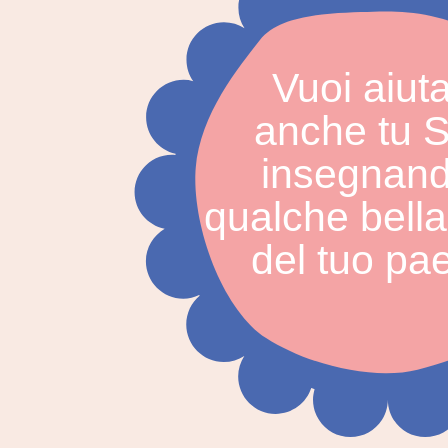
Vuoi aiut
anche tu S
insegnand
qualche bella
del tuo pa