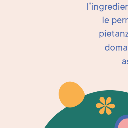
l’ingredie
le per
pietanz
doman
a