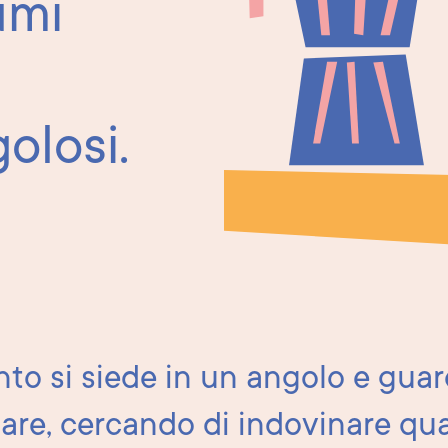
umi
golosi.
to si siede in un angolo e guard
are, cercando di indovinare qua