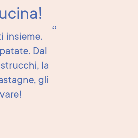
ucina!
ti insieme.
 patate. Dal
strucchi, la
astagne, gli
vare!