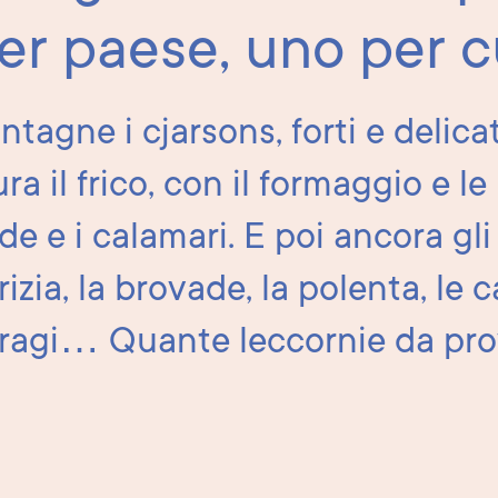
er paese, uno per c
tagne i cjarsons, forti e delica
ra il frico, con il formaggio e le
de e i calamari. E poi ancora gli 
izia, la brovade, la polenta, le c
ragi… Quante leccornie da pro