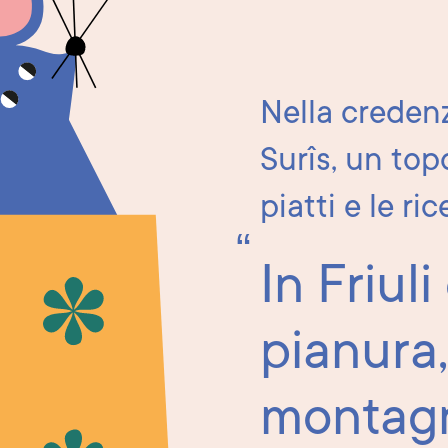
Nella credenz
Surîs, un top
piatti e le ri
In Friuli
pianura, 
montag