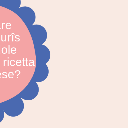
are
urîs
ole
 ricetta
ese?