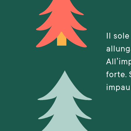
Il sol
allung
All’im
forte.
impaur