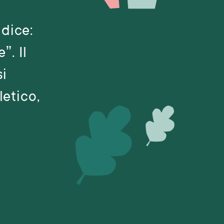
 dice:
”. Il
si
letico,