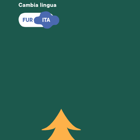
Cambia lingua
FUR
FUR
ITA
ITA