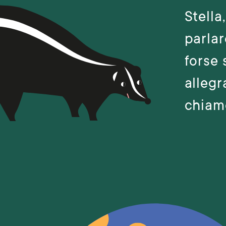
Stella
parlar
forse 
allegr
chiamo