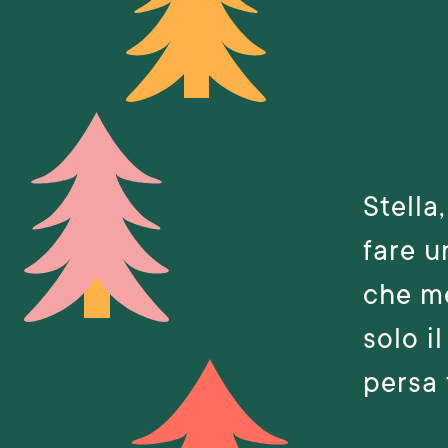
Stella
fare u
che me
solo il
persa t