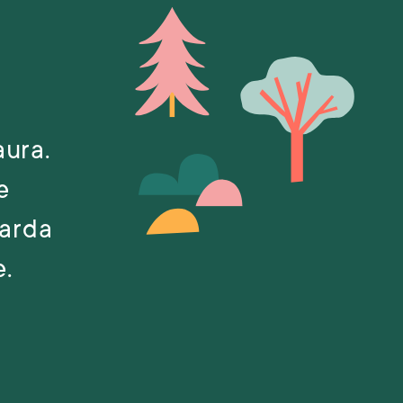
aura.
e
uarda
e.