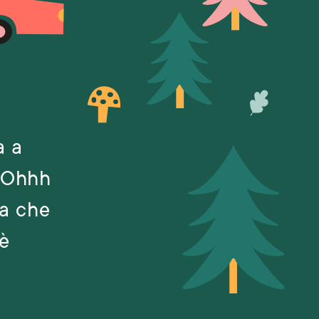
a a
. Ohhh
ia che
 è