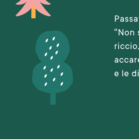
Passat
“Non s
riccio
accare
e le d