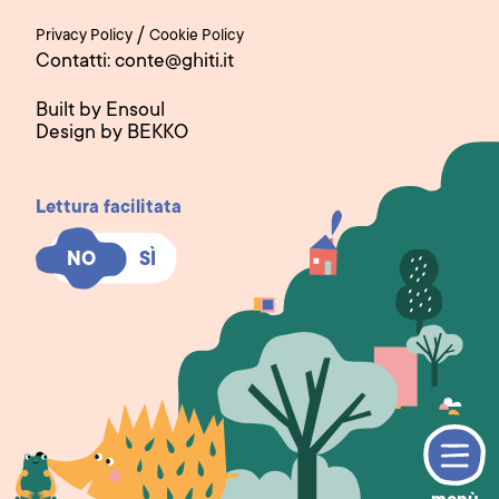
/
Privacy Policy
Cookie Policy
Contatti: conte@ghiti.it
Built by Ensoul
Design by BEKKO
Lettura facilitata
SÌ
SÌ
NO
NO