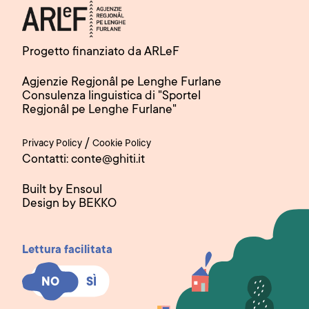
Progetto finanziato da ARLeF
Agjenzie Regjonâl pe Lenghe Furlane
Consulenza linguistica di "Sportel
Regjonâl pe Lenghe Furlane"
/
Privacy Policy
Cookie Policy
Contatti: conte@ghiti.it
Built by Ensoul
Design by BEKKO
Lettura facilitata
SÌ
SÌ
NO
NO