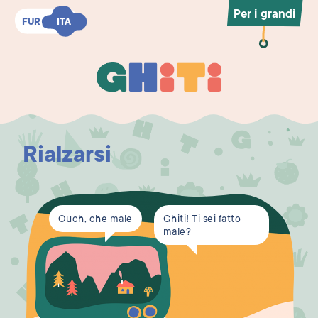
Per i grandi
FUR
FUR
ITA
ITA
Ghiti
Ghiti
Rialzarsi
Ouch, che male
Ghiti! Ti sei fatto
male?