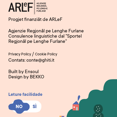
Progjet finanziât de ARLeF
Agjenzie Regjonâl pe Lenghe Furlane
Consulence linguistiche dal "Sportel
Regjonâl pe Lenghe Furlane"
/
Privacy Policy
Cookie Policy
Contats: conte@ghiti.it
Built by Ensoul
Design by BEKKO
Leture facilidade
SÌ
SÌ
NO
NO