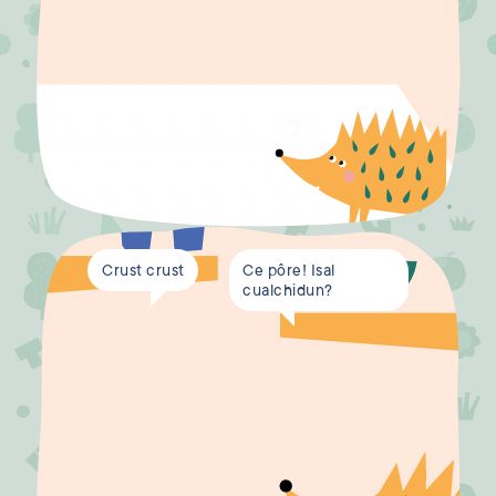
Crust crust
Ce pôre! Isal
cualchidun?