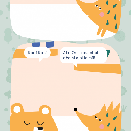
Ronf Ronf
Al è Ors sonambul
che al cjol la mîl!