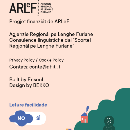
Progjet finanziât de ARLeF
Agjenzie Regjonâl pe Lenghe Furlane
Consulence linguistiche dal "Sportel
Regjonâl pe Lenghe Furlane"
/
Privacy Policy
Cookie Policy
Contats: conte@ghiti.it
Built by Ensoul
Design by BEKKO
Leture facilidade
SÌ
SÌ
NO
NO