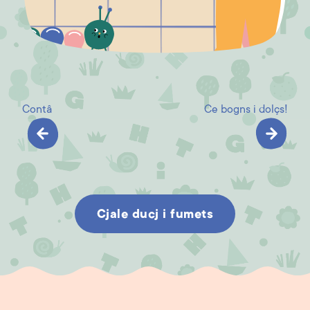
Contâ
Ce bogns i dolçs!
Cjale ducj i fumets