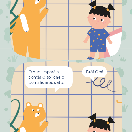
O vuei imparâ a
Brâf Ors!
contâ! O soi che o
conti lis mês çatis.