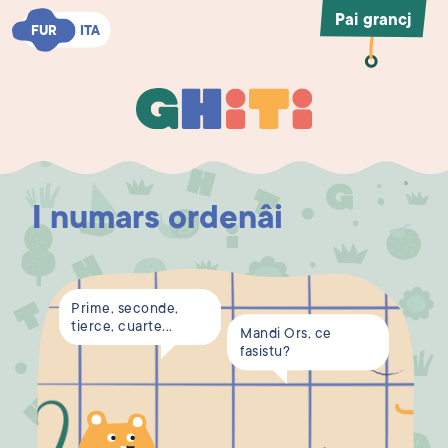
Pai grancj
FUR
FUR
ITA
ITA
Ghiti
Ghiti
I numars ordenâi
Prime, seconde,
tierce, cuarte...
Mandi Ors, ce
fasistu?