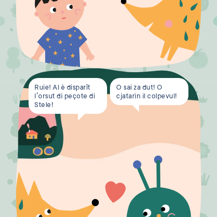
Ruie! Al è disparît
O sai za dut! O
l’orsut di peçote di
cjatarìn il colpevul!
Stele!