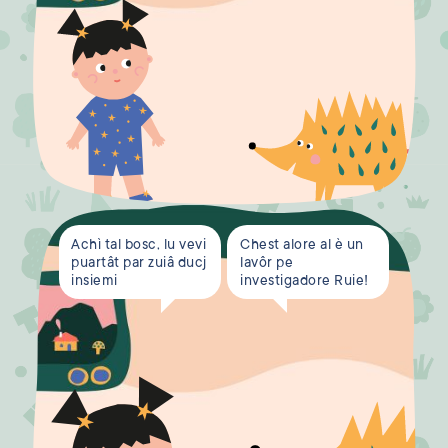
Achì tal bosc, lu vevi
Chest alore al è un
puartât par zuiâ ducj
lavôr pe
insiemi
investigadore Ruie!