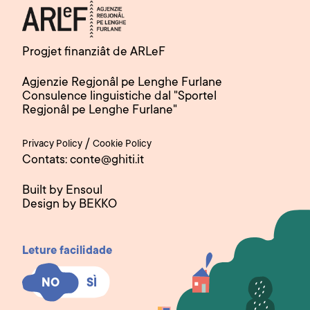
Progjet finanziât de ARLeF
Agjenzie Regjonâl pe Lenghe Furlane
Consulence linguistiche dal "Sportel
Regjonâl pe Lenghe Furlane"
/
Privacy Policy
Cookie Policy
Contats: conte@ghiti.it
Built by Ensoul
Design by BEKKO
Leture facilidade
SÌ
SÌ
NO
NO