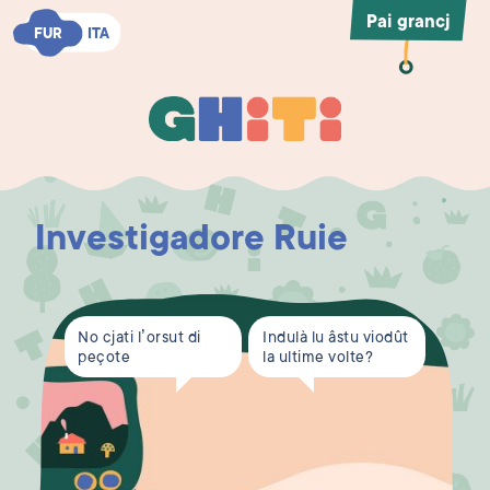
Pai grancj
FUR
FUR
ITA
ITA
Ghiti
Ghiti
Investigadore Ruie
No cjati l’orsut di
Indulà lu âstu viodût
peçote
la ultime volte?