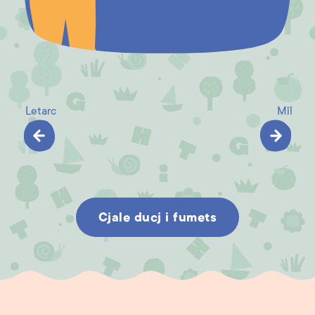
Letarc
Mîl
Cjale ducj i fumets