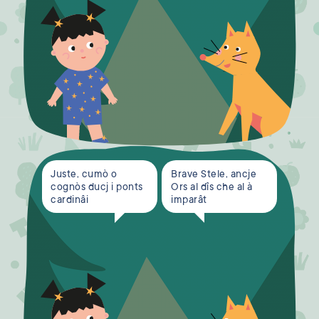
Juste, cumò o
Brave Stele, ancje
cognòs ducj i ponts
Ors al dîs che al à
cardinâi
imparât