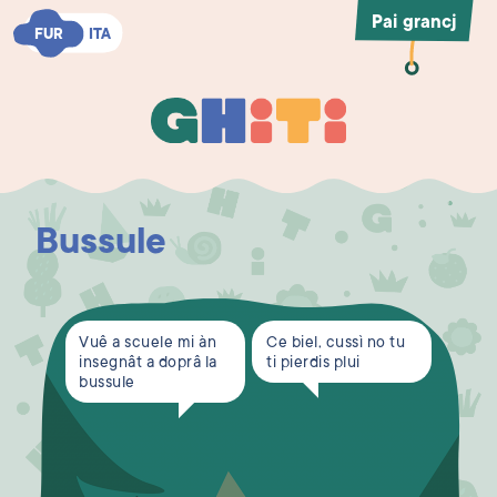
Pai grancj
FUR
FUR
ITA
ITA
Ghiti
Ghiti
Bussule
Vuê a scuele mi àn
Ce biel, cussì no tu
insegnât a doprâ la
ti pierdis plui
bussule