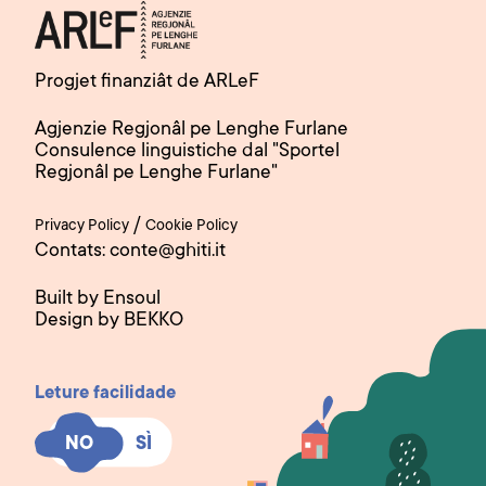
Progjet finanziât de ARLeF
Agjenzie Regjonâl pe Lenghe Furlane
Consulence linguistiche dal "Sportel
Regjonâl pe Lenghe Furlane"
/
Privacy Policy
Cookie Policy
Contats: conte@ghiti.it
Built by Ensoul
Design by BEKKO
Leture facilidade
SÌ
SÌ
NO
NO