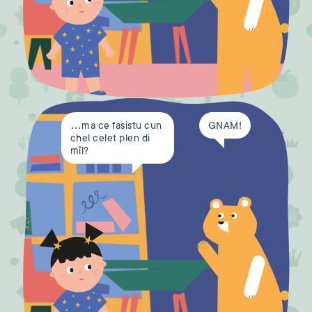
…ma ce fasistu cun
GNAM!
chel celet plen di
mîl?