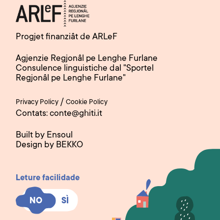
Progjet finanziât de ARLeF
Agjenzie Regjonâl pe Lenghe Furlane
Consulence linguistiche dal "Sportel
Regjonâl pe Lenghe Furlane"
/
Privacy Policy
Cookie Policy
Contats: conte@ghiti.it
Built by Ensoul
Design by BEKKO
Leture facilidade
SÌ
SÌ
NO
NO