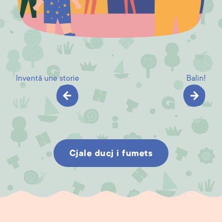
Inventâ une storie
Balìn!
Cjale ducj i fumets