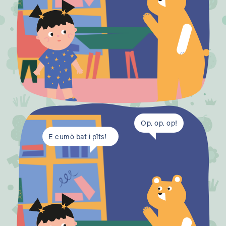
Op, op, op!
E cumò bat i pîts!