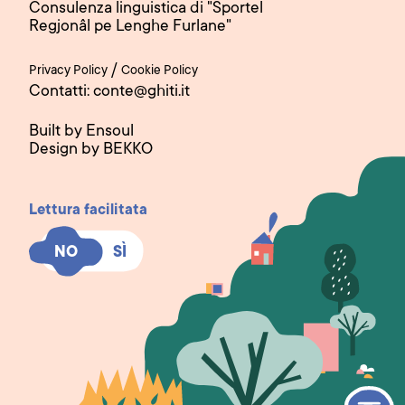
Consulenza linguistica di "Sportel
Regjonâl pe Lenghe Furlane"
/
Privacy Policy
Cookie Policy
Contatti: conte@ghiti.it
Built by Ensoul
Design by BEKKO
Lettura facilitata
SÌ
SÌ
NO
NO