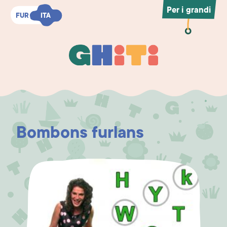
Per i grandi
FUR
FUR
ITA
ITA
Ghiti
Ghiti
Bombons furlans