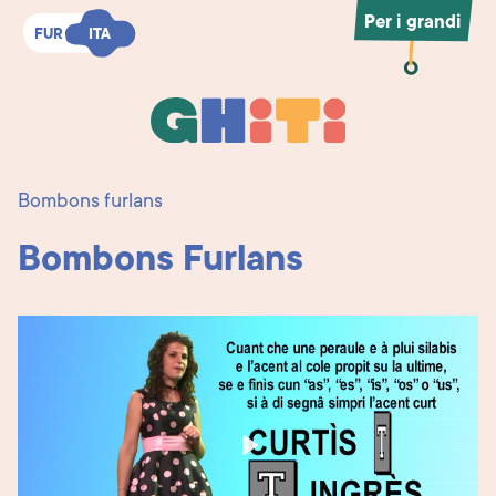
Per i grandi
FUR
FUR
ITA
ITA
Ghiti
Ghiti
Bombons furlans
Bombons Furlans
Play