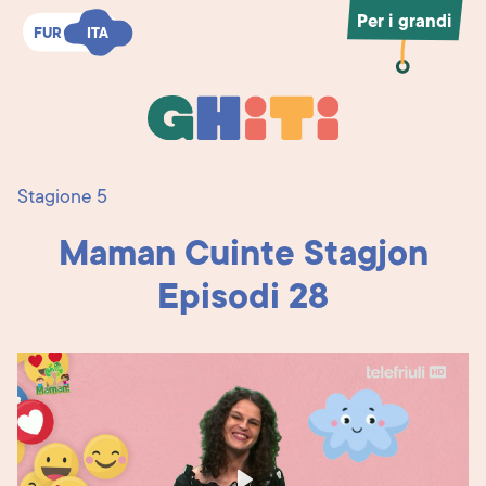
Per i grandi
FUR
FUR
ITA
ITA
Ghiti
Ghiti
Stagione 5
Maman Cuinte Stagjon
Episodi 28