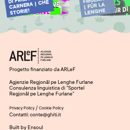
FRIULANO
MO
CARNERA | CHÊ
| FÛR LA
LENGHE
STORIE!
Progetto finanziato da ARLeF
Agjenzie Regjonâl pe Lenghe Furlane
Consulenza linguistica di "Sportel
Regjonâl pe Lenghe Furlane"
/
Privacy Policy
Cookie Policy
Contatti: conte@ghiti.it
Built by Ensoul