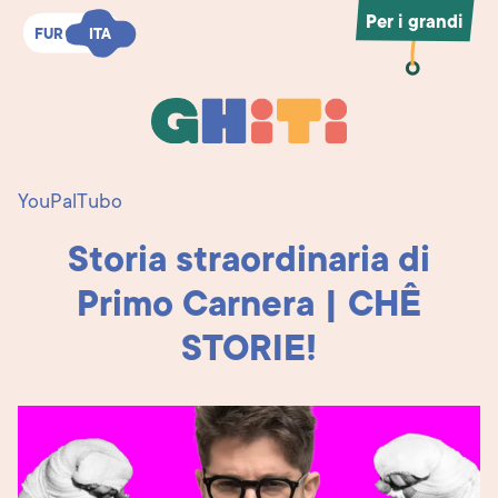
Per i grandi
FUR
FUR
ITA
ITA
Ghiti
Ghiti
YouPalTubo
Storia straordinaria di
Primo Carnera | CHÊ
STORIE!