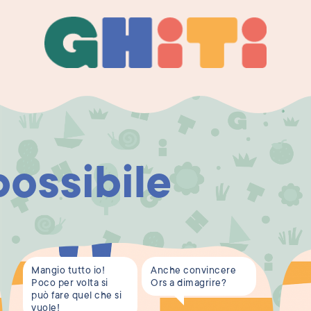
Ghiti
Ghiti
ossibile
Mangio tutto io!
Anche convincere
Poco per volta si
Ors a dimagrire?
può fare quel che si
vuole!