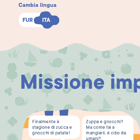
Cambia lingua
FUR
FUR
ITA
ITA
Missione imp
Finalmente è
Zuppa e gnocchi?
stagione di zucca e
Ma come fai a
gnocchi di patate!
mangiarli, è cibo da
umani?