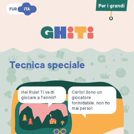
Per i grandi
FUR
FUR
ITA
ITA
Ghiti
Ghiti
Tecnica speciale
Hei Ruie! Ti va di
Certo! Sono un
giocare a Tennis?
giocatore
formidabile, non ho
mai perso!