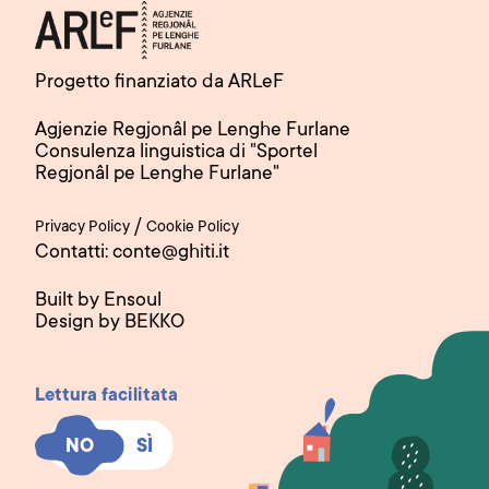
Progetto finanziato da ARLeF
Agjenzie Regjonâl pe Lenghe Furlane
Consulenza linguistica di "Sportel
Regjonâl pe Lenghe Furlane"
/
Privacy Policy
Cookie Policy
Contatti: conte@ghiti.it
Built by Ensoul
Design by BEKKO
Lettura facilitata
SÌ
SÌ
NO
NO