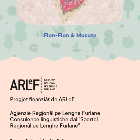
promozion sociâl “El Tomât” di Buie, cu la
poie de ARLeF
Ideazion e musiche: Leo Virgili
Animazion dissens origjinâi: Francesco
Flon-Flon & Musute
Baita
Vôs: Michele Polo
Progjet finanziât de ARLeF
Agjenzie Regjonâl pe Lenghe Furlane
Consulence linguistiche dal "Sportel
Regjonâl pe Lenghe Furlane"