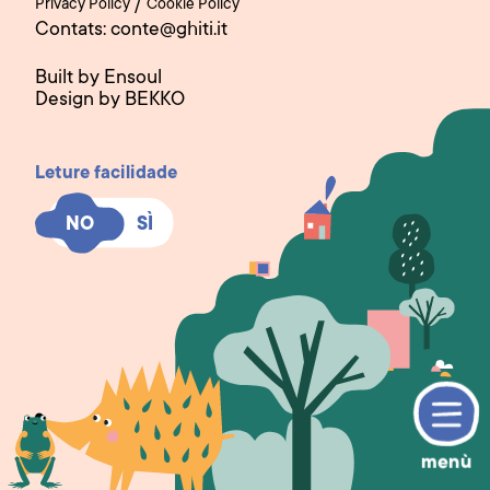
/
Privacy Policy
Cookie Policy
Contats: conte@ghiti.it
Built by Ensoul
Design by BEKKO
Leture facilidade
SÌ
SÌ
NO
NO
menù