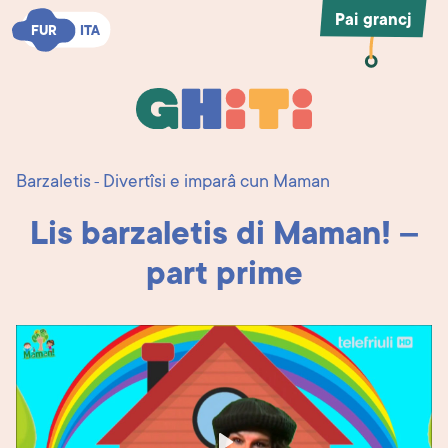
Pai grancj
FUR
FUR
ITA
ITA
Ghiti
Ghiti
Barzaletis
Divertîsi e imparâ cun Maman
-
Lis barzaletis di Maman! –
part prime