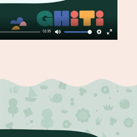
01:35
Mute
Settings
Enter
fullscreen