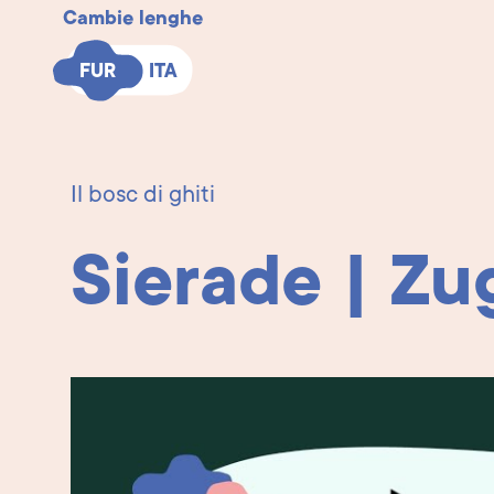
Cambie lenghe
FUR
FUR
ITA
ITA
Il bosc di ghiti
Sierade | Zug