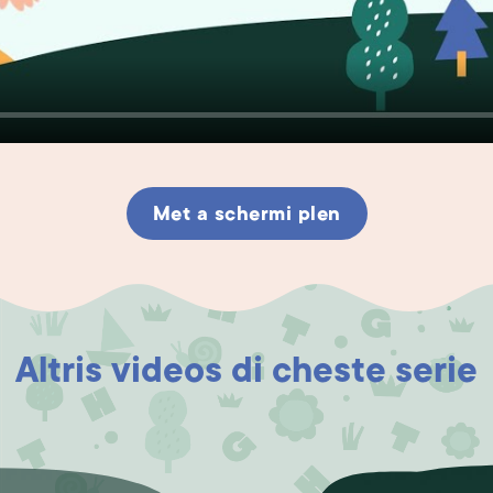
Met a schermi plen
Altris videos di cheste serie