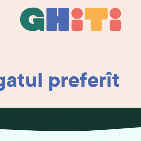
Ghiti
Ghiti
atul preferît