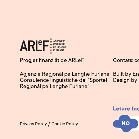
Progjet finanziât de ARLeF
Contats: c
Agjenzie Regjonâl pe Lenghe Furlane
Built by E
Consulence linguistiche dal "Sportel
Design by
Regjonâl pe Lenghe Furlane"
Leture fa
NO
NO
/
Privacy Policy
Cookie Policy