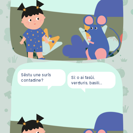
Sêstu une surîs
Sì: o ai fasûi,
contadine?
verduris, basili...