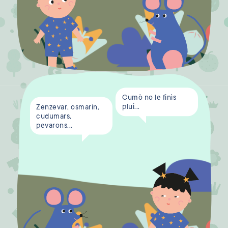
Cumò no le finìs
plui...
Zenzevar, osmarin,
cudumars,
pevarons...