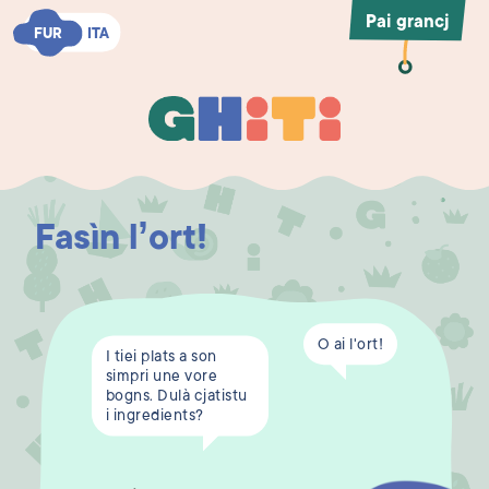
Pai grancj
FUR
FUR
ITA
ITA
Ghiti
Ghiti
Fasìn l’ort!
O ai l'ort!
I tiei plats a son
simpri une vore
bogns. Dulà cjatistu
i ingredients?