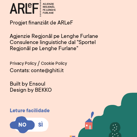
Progjet finanziât de ARLeF
Agjenzie Regjonâl pe Lenghe Furlane
Consulence linguistiche dal "Sportel
Regjonâl pe Lenghe Furlane"
/
Privacy Policy
Cookie Policy
Contats: conte@ghiti.it
Built by Ensoul
Design by BEKKO
Leture facilidade
SÌ
SÌ
NO
NO