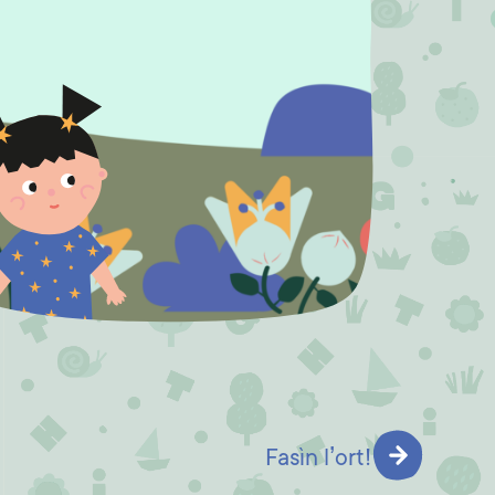
Fasìn l’ort!