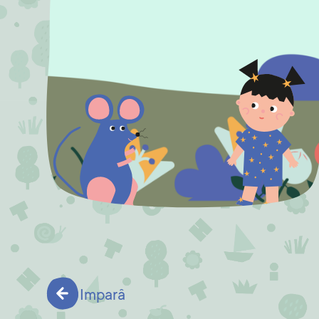
Imparâ