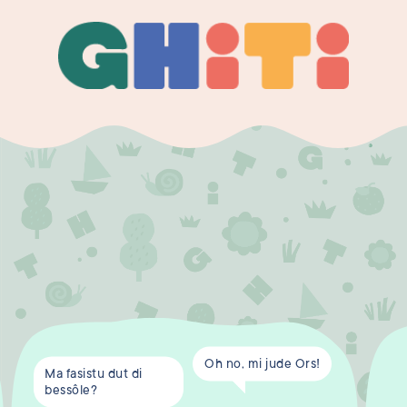
Ghiti
Ghiti
Oh no, mi jude Ors!
Ma fasistu dut di
bessôle?