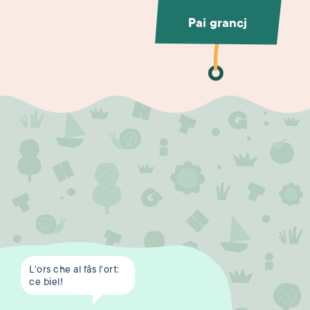
Pai grancj
L'ors che al fâs l'ort:
ce biel!