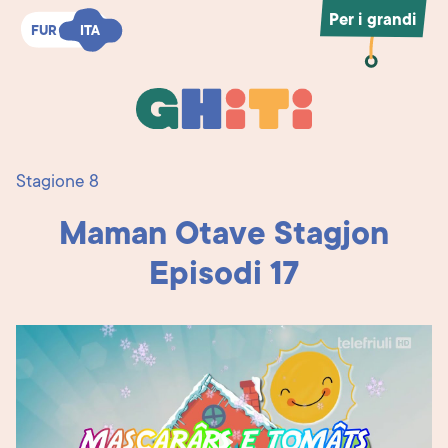
Per i grandi
FUR
FUR
ITA
ITA
Ghiti
Ghiti
Stagione 8
Maman Otave Stagjon
Episodi 17