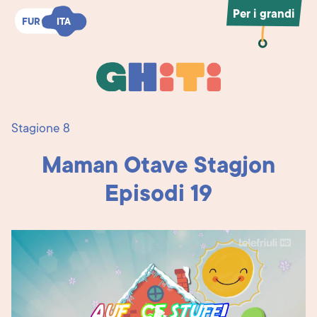
Per i grandi
FUR
FUR
ITA
ITA
Ghiti
Ghiti
Stagione 8
Maman Otave Stagjon
Episodi 19