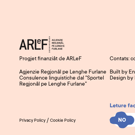
Progjet finanziât de ARLeF
Contats: c
Agjenzie Regjonâl pe Lenghe Furlane
Built by E
Consulence linguistiche dal "Sportel
Design by
Regjonâl pe Lenghe Furlane"
Leture fa
NO
NO
/
Privacy Policy
Cookie Policy