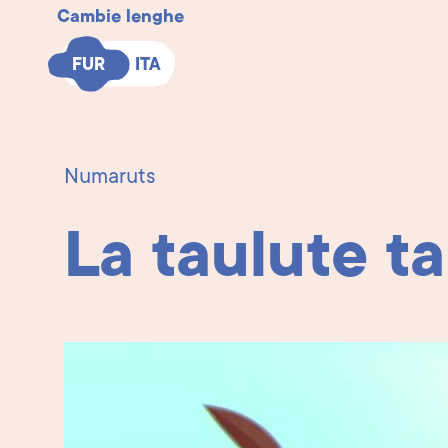
Cambie lenghe
FUR
FUR
ITA
ITA
Numaruts
La taulute t