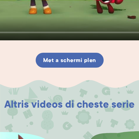
Met a schermi plen
Altris videos di cheste serie