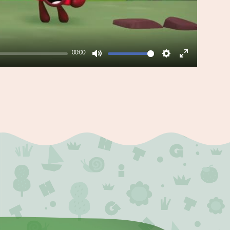
00:00
Mute
Settings
Enter
fullscreen