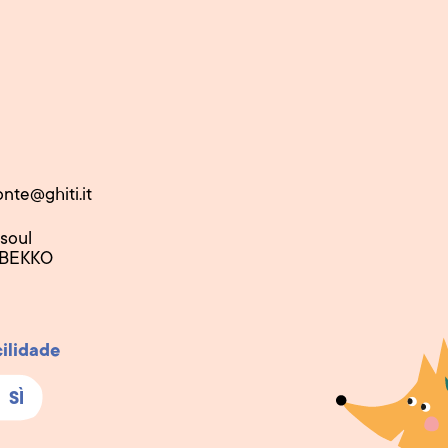
onte@ghiti.it
nsoul
 BEKKO
cilidade
SÌ
SÌ