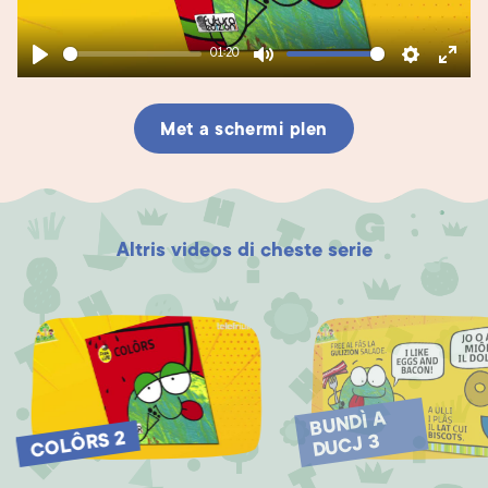
01:20
Play
Mute
Settings
Enter
fullsc
Met a schermi plen
Altris videos di cheste serie
BUNDÌ A
COLÔRS 2
DUCJ 3