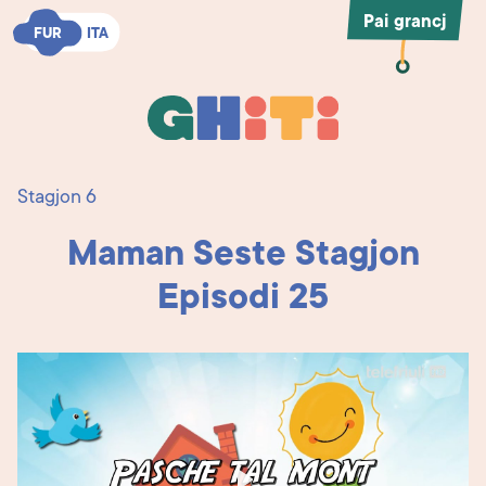
Pai grancj
FUR
FUR
ITA
ITA
Ghiti
Ghiti
Stagjon 6
Maman Seste Stagjon
Episodi 25