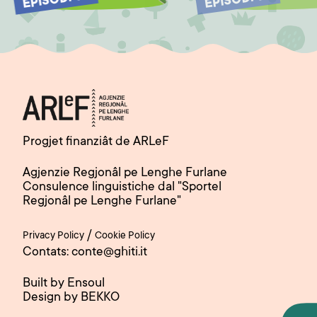
EPISODI 8
EPISODI 9
Progjet finanziât de ARLeF
Agjenzie Regjonâl pe Lenghe Furlane
Consulence linguistiche dal "Sportel
Regjonâl pe Lenghe Furlane"
/
Privacy Policy
Cookie Policy
Contats: conte@ghiti.it
Built by Ensoul
Design by BEKKO