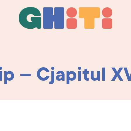
Ghiti
Ghiti
cip – Cjapitul X