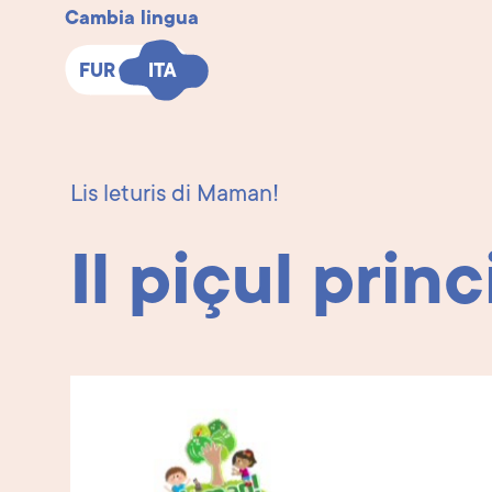
Cambia lingua
FUR
FUR
ITA
ITA
Lis leturis di Maman!
Il piçul prin