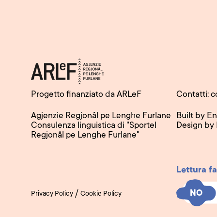
Progetto finanziato da ARLeF
Contatti: c
Agjenzie Regjonâl pe Lenghe Furlane
Built by E
Consulenza linguistica di "Sportel
Design by
Regjonâl pe Lenghe Furlane"
Lettura fa
NO
NO
/
Privacy Policy
Cookie Policy