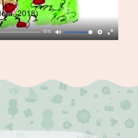
02:31
Mute
Settings
Enter
fullscreen