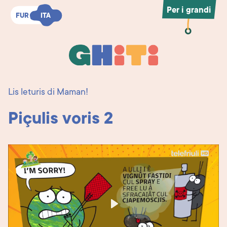
Per i grandi
FUR
FUR
ITA
ITA
Ghiti
Ghiti
Lis leturis di Maman!
Piçulis voris 2
Play