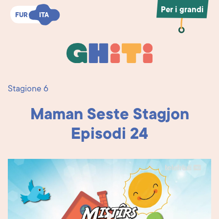
Per i grandi
FUR
FUR
ITA
ITA
Ghiti
Ghiti
Stagione 6
Maman Seste Stagjon
Episodi 24