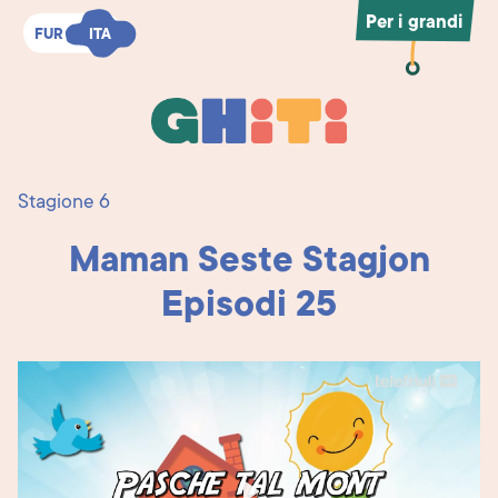
Per i grandi
FUR
FUR
ITA
ITA
Ghiti
Ghiti
Stagione 6
Maman Seste Stagjon
Episodi 25