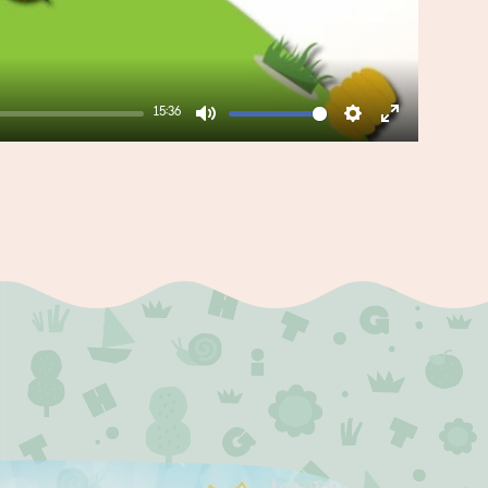
15:36
Mute
Settings
Enter
fullscreen