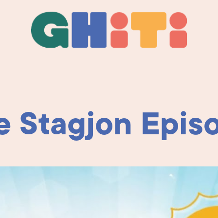
Ghiti
Ghiti
 Stagjon Episo