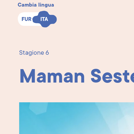
Cambia lingua
FUR
FUR
ITA
ITA
Stagione 6
Maman Seste