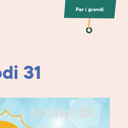
Per i grandi
di 31