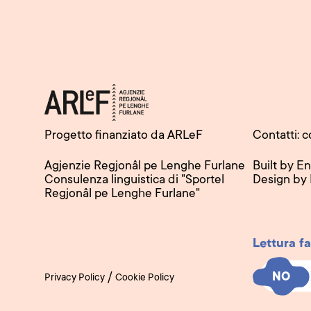
Progetto finanziato da ARLeF
Contatti: c
Agjenzie Regjonâl pe Lenghe Furlane
Built by E
Consulenza linguistica di "Sportel
Design by
Regjonâl pe Lenghe Furlane"
Lettura fa
NO
NO
/
Privacy Policy
Cookie Policy