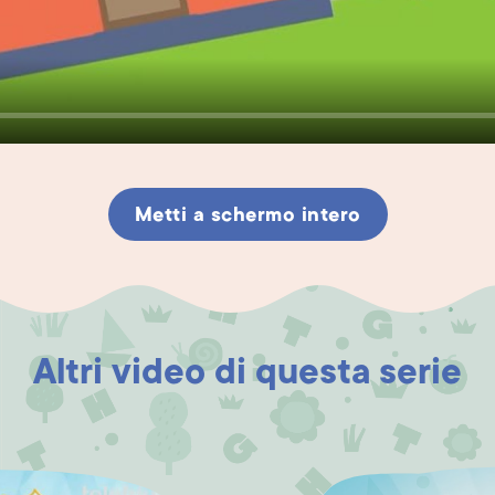
Metti a schermo intero
Altri video di questa serie