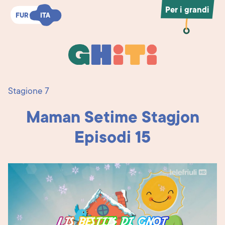
Per i grandi
FUR
FUR
ITA
ITA
Ghiti
Ghiti
Stagione 7
Maman Setime Stagjon
Episodi 15