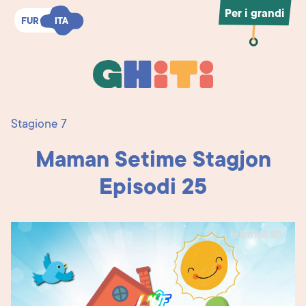
Per i grandi
FUR
FUR
ITA
ITA
Ghiti
Ghiti
Stagione 7
Maman Setime Stagjon
Episodi 25