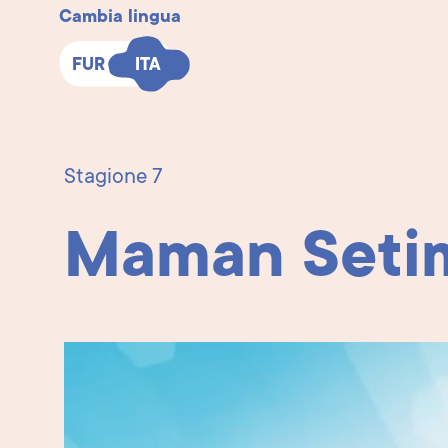
Cambia lingua
FUR
FUR
ITA
ITA
Stagione 7
Maman Setim