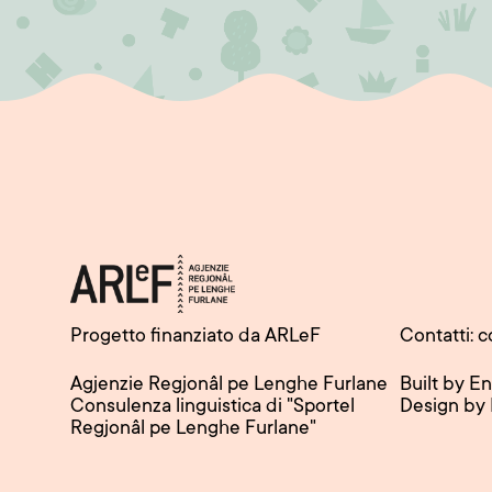
Progetto finanziato da ARLeF
Contatti: c
Agjenzie Regjonâl pe Lenghe Furlane
Built by E
Consulenza linguistica di "Sportel
Design by
Regjonâl pe Lenghe Furlane"