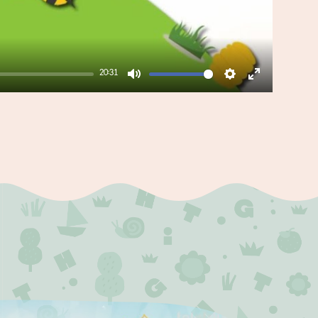
20:31
Mute
Settings
Enter
fullscreen