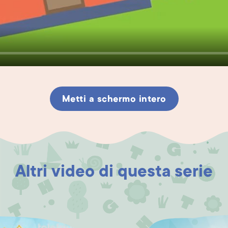
Metti a schermo intero
Altri video di questa serie