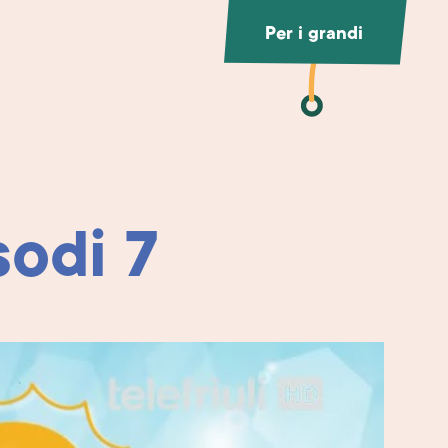
Per i grandi
odi 7