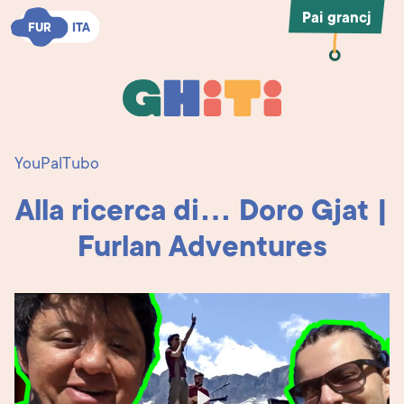
Pai grancj
FUR
FUR
ITA
ITA
Ghiti
Ghiti
YouPalTubo
Alla ricerca di… Doro Gjat |
Furlan Adventures