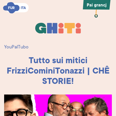
Pai grancj
FUR
FUR
ITA
ITA
Ghiti
Ghiti
YouPalTubo
Tutto sui mitici
FrizziCominiTonazzi | CHÊ
STORIE!