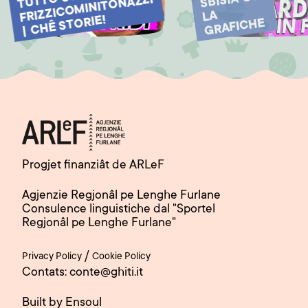
SBISIÂ CU
MINITONAZZI
LA
| CHÊ STORIE!
GRAFICHE
Progjet finanziât de ARLeF
Agjenzie Regjonâl pe Lenghe Furlane
Consulence linguistiche dal "Sportel
Regjonâl pe Lenghe Furlane"
/
Privacy Policy
Cookie Policy
Contats: conte@ghiti.it
Built by Ensoul