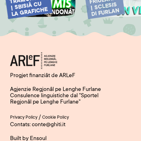
FRIULANA
| SBISIÂ CU
| SCLESIS
LA GRAFICHE
DI FURLAN
Progjet finanziât de ARLeF
Agjenzie Regjonâl pe Lenghe Furlane
Consulence linguistiche dal "Sportel
Regjonâl pe Lenghe Furlane"
/
Privacy Policy
Cookie Policy
Contats: conte@ghiti.it
Built by Ensoul