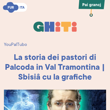
Pai grancj
FUR
FUR
ITA
ITA
Ghiti
Ghiti
YouPalTubo
La storia dei pastori di
Palcoda in Val Tramontina |
Sbisiâ cu la grafiche